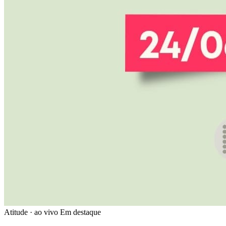
Atitude · ao vivo
Em destaque